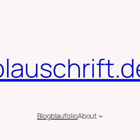
blauschrift.d
Blog
blaufolio
About