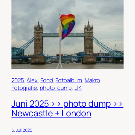
2025
, 
Alex
, 
Food
, 
Fotoalbum
, 
Makro
Fotografie
, 
photo-dump
, 
UK
Juni 2025 >> photo dump >>
Newcastle + London
6. Juli 2025