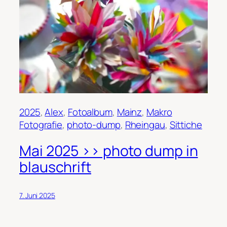
2025
, 
Alex
, 
Fotoalbum
, 
Mainz
, 
Makro
Fotografie
, 
photo-dump
, 
Rheingau
, 
Sittiche
Mai 2025 >> photo dump in
blauschrift
7. Juni 2025