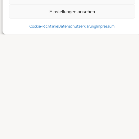
Einstellungen ansehen
Cookie-Richtlinie
Datenschutzerklärung
Impressum
Suchen
Mastodon
Bookwyrm
Vernissage
RSS Blog
Instagram
© Alex von blauschrift.de
Alle Inhalte, insbesondere Texte, Fotografien und
Grafiken sind urheberrechtlich geschützt.
Alle Rechte, einschließlich der Vervielfältigung,
Veröffentlichung, Bearbeitung und Übersetzung,
bleiben vorbehalten, Alex von blauschrift.de.
<
Weiter durch den UberBlogr Webring klicken
>