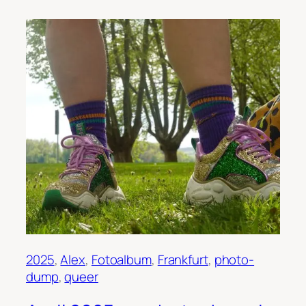
2025
, 
Alex
, 
Fotoalbum
, 
Frankfurt
, 
photo-
dump
, 
queer