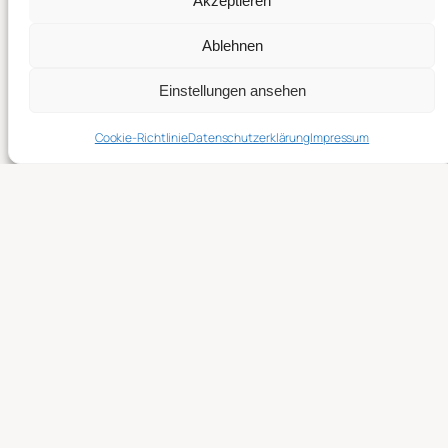
Akzeptieren
© Alex von blauschrift.de
Ablehnen
Alle Inhalte, insbesondere Texte, Fotografien und
Grafiken sind urheberrechtlich geschützt.
Einstellungen ansehen
Alle Rechte, einschließlich der Vervielfältigung,
Veröffentlichung, Bearbeitung und Übersetzung,
Cookie-Richtlinie
Datenschutzerklärung
Impressum
bleiben vorbehalten, Alex von blauschrift.de.
<
Weiter durch den UberBlogr Webring klicken
>