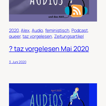
2020
, 
Alex
, 
Audio
, 
feministisch
, 
Podcast
, 
queer
, 
taz vorgelesen
, 
Zeitungsartikel
? taz vorgelesen Mai 2020
3. Juni 2020