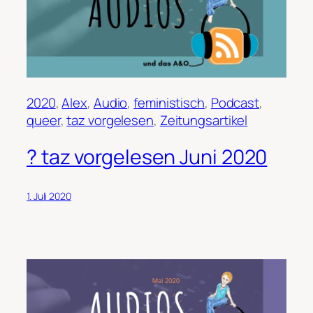
2020
, 
Alex
, 
Audio
, 
feministisch
, 
Podcast
, 
queer
, 
taz vorgelesen
, 
Zeitungsartikel
? taz vorgelesen Juni 2020
1. Juli 2020