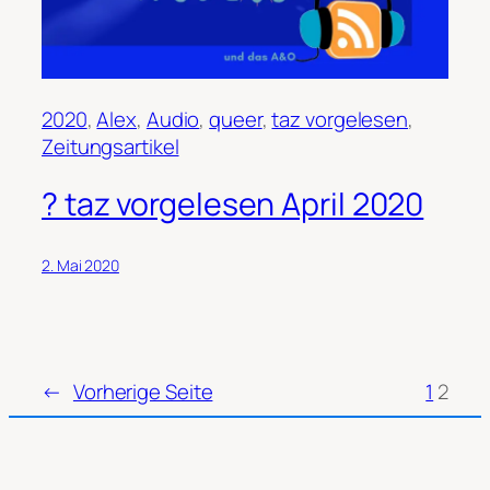
2020
, 
Alex
, 
Audio
, 
queer
, 
taz vorgelesen
, 
Zeitungsartikel
? taz vorgelesen April 2020
2. Mai 2020
←
Vorherige Seite
1
2