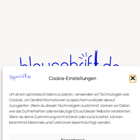
Cookie-Einstellungen
Um dir ein optimales Erlebnis zu bieten, verwenden wir Technologien wie
Cookies, um Geräteinformationen zu speichern und/oder darauf
Suchen
zuzugreifen. Wenn du diesen Technologien zustimmst, können wir Daten
wie das Surfverhalten oder eindeutige IDs auf dieser Website verarbeiten.
Wenn du deine Zustimmung nicht erteilst oder zurückziehst, können
bestimmte Merkmale und Funktionen beeinträchtigt werden.
Mastodon
Bookwyrm
Vernissage
RSS Blog
Instagram