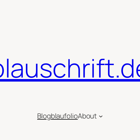
blauschrift.d
Blog
blaufolio
About