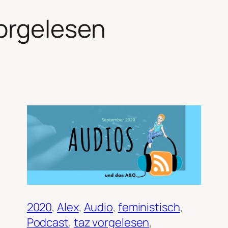
vorgelesen
2020
, 
Alex
, 
Audio
, 
feministisch
, 
Podcast
, 
taz vorgelesen
, 