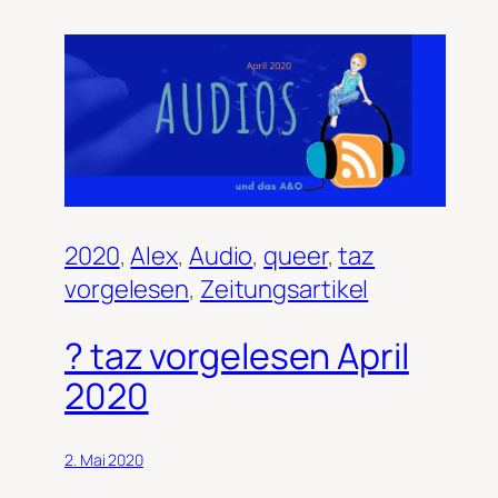
2020
, 
Alex
, 
Audio
, 
queer
, 
taz
vorgelesen
, 
Zeitungsartikel
? taz vorgelesen April
2020
2. Mai 2020