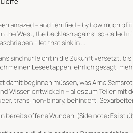
Lieffe
 been amazed – and terrified – by how much of it
 in the West, the backlash against so-called mi
eschrieben – let that sink in …
sind nur leicht in die Zukunft versetzt, bis 
r nach meinen Leseetappen, ehrlich gesagt, meh
etzt damit beginnen müssen, was Arne Semsro
d Wissen entwickeln – alles zum Teilen mit de
er, trans, non-binary, behindert, Sexarbeiter
n bereits offene Wunden. (Side note: Es ist ü