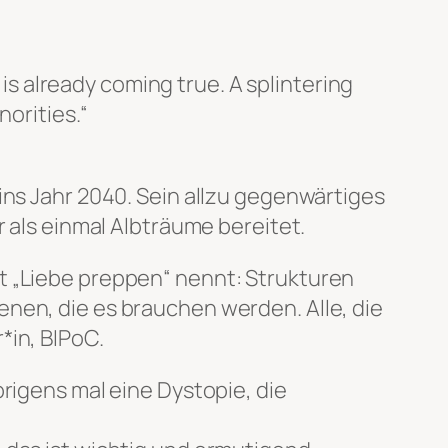
 is already coming true. A splintering
norities.“
ins Jahr 2040. Sein allzu gegenwärtiges
r als einmal Albträume bereitet.
tt
„Liebe preppen“
nennt: Strukturen
nen, die es brauchen werden. Alle, die
*in, BIPoC.
brigens mal eine Dystopie, die