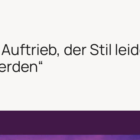
uftrieb, der Stil lei
erden“