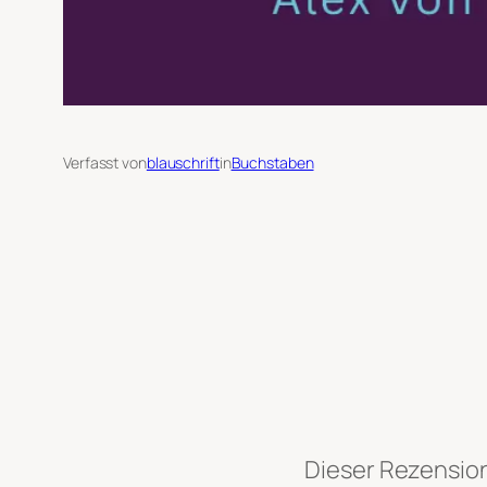
Verfasst von
blauschrift
in
Buchstaben
Dieser Rezension