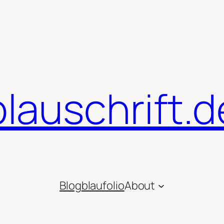
blauschrift.d
Blog
blaufolio
About