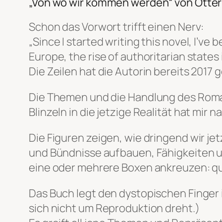
„Von wo wir kommen werden“ von Otter 
Schon das Vorwort trifft einen Nerv:
„Since I started writing this novel, I’ve
Europe, the rise of authoritarian states
Die Zeilen hat die Autorin bereits 2017 g
Die Themen und die Handlung des Romans 
Blinzeln in die jetzige Realität hat mi
Die Figuren zeigen, wie dringend wir j
und Bündnisse aufbauen, Fähigkeiten un
eine oder mehrere Boxen ankreuzen: que
Das Buch legt den dystopischen Finger i
sich
nicht
um Reproduktion dreht.)