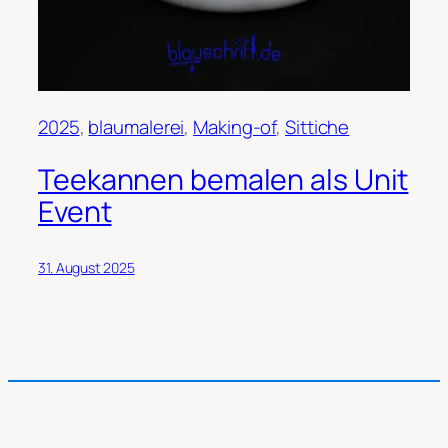
2025
, 
blaumalerei
, 
Making-of
, 
Sittiche
Teekannen bemalen als Unit
Event
31. August 2025