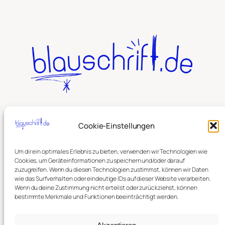
Suchen
Cookie-Einstellungen
Um dir ein optimales Erlebnis zu bieten, verwenden wir Technologien wie
Mastodon
Bookwyrm
Vernissage
RSS Blog
Cookies, um Geräteinformationen zu speichern und/oder darauf
Instagram
zuzugreifen. Wenn du diesen Technologien zustimmst, können wir Daten
wie das Surfverhalten oder eindeutige IDs auf dieser Website verarbeiten.
© Alex von blauschrift.de
Wenn du deine Zustimmung nicht erteilst oder zurückziehst, können
bestimmte Merkmale und Funktionen beeinträchtigt werden.
Alle Inhalte, insbesondere Texte, Fotografien und