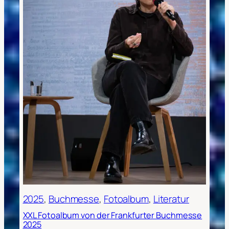
2025
, 
Buchmesse
, 
Fotoalbum
, 
Literatur
XXL Fotoalbum von der Frankfurter Buchmesse
2025