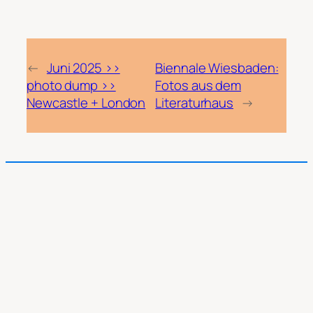
←
Juni 2025 >>
Biennale Wiesbaden:
photo dump >>
Fotos aus dem
Newcastle + London
Literaturhaus
→