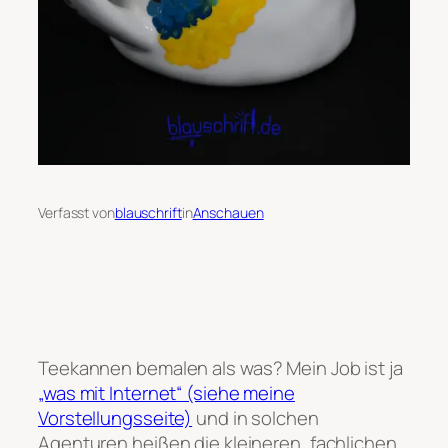
Verfasst von
blauschrift
in
Anschauen
Teekannen bemalen als
was
? Mein Job ist ja
„was mit Internet“ (siehe meine
Vorstellungsseite)
und in solchen
Agenturen heißen die kleineren, fachlichen