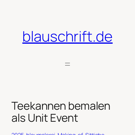
Zum
Inhalt
springen
blauschrift.de
Teekannen bemalen
als Unit Event
2025
blaumalerei
Making-of
Sittiche