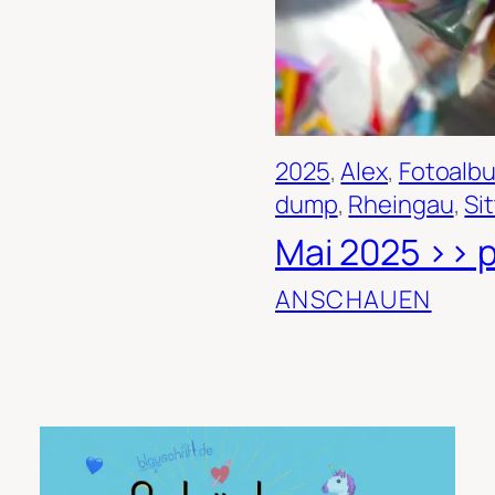
2025
, 
Alex
, 
Fotoalb
dump
, 
Rheingau
, 
Si
Mai 2025 >> p
ANSCHAUEN