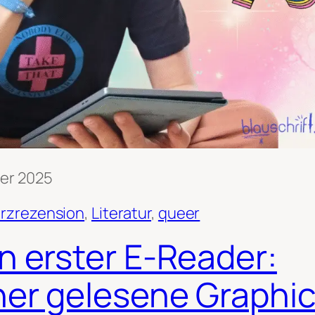
ber 2025
rzrezension
, 
Literatur
, 
queer
n erster E-Reader:
her gelesene Graphi