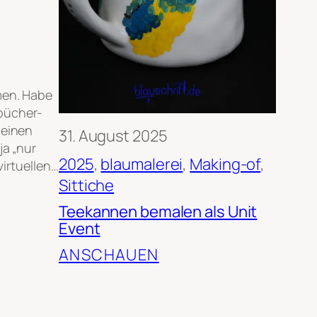
men. Habe
bücher-
 einen
31. August 2025
ja „nur
2025
, 
blaumalerei
, 
Making-of
, 
virtuellen…
Sittiche
Teekannen bemalen als Unit
Event
ANSCHAUEN