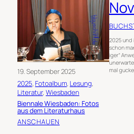
Nov
BUCHS
2025 und 
schon man
iger“ Anw
unerwarte
mal gucken
19. September 2025
2025
, 
Fotoalbum
, 
Lesung
, 
Literatur
, 
Wiesbaden
Biennale Wiesbaden: Fotos
aus dem Literaturhaus
ANSCHAUEN