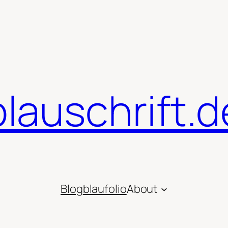
blauschrift.d
Blog
blaufolio
About