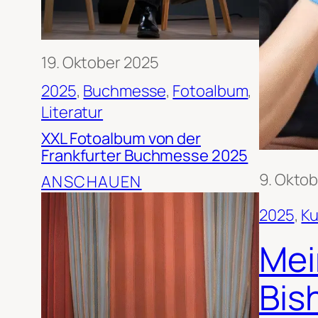
19. Oktober 2025
2025
, 
Buchmesse
, 
Fotoalbum
, 
Literatur
XXL Fotoalbum von der
Frankfurter Buchmesse 2025
9. Okto
ANSCHAUEN
2025
, 
Ku
Mei
Bis