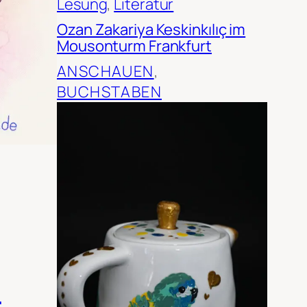
Lesung
, 
Literatur
Ozan Zakariya Keskinkılıç im
Mousonturm Frankfurt
ANSCHAUEN
, 
BUCHSTABEN
c