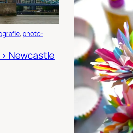
ografie
, 
photo-
>> Newcastle