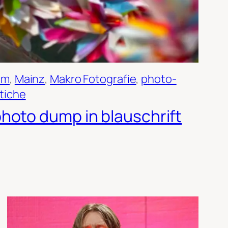
um
, 
Mainz
, 
Makro Fotografie
, 
photo-
ttiche
hoto dump in blauschrift