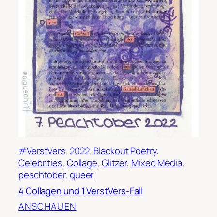
#VerstVers
, 
2022
, 
Blackout Poetry
, 
Celebrities
, 
Collage
, 
Glitzer
, 
Mixed Media
, 
peachtober
, 
queer
4 Collagen und 1 VerstVers-Fall
ANSCHAUEN