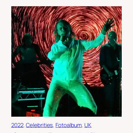
2022
, 
Celebrities
, 
Fotoalbum
, 
UK