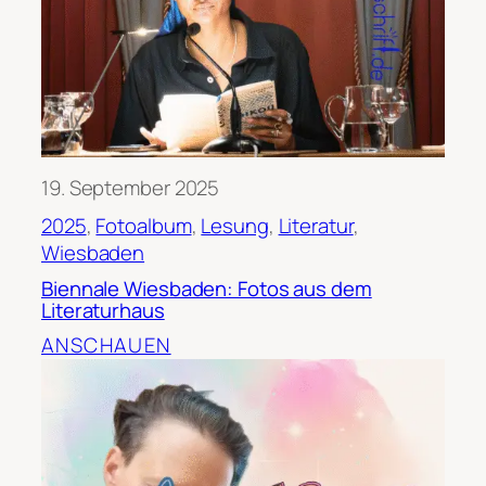
19. September 2025
2025
, 
Fotoalbum
, 
Lesung
, 
Literatur
, 
Wiesbaden
Biennale Wiesbaden: Fotos aus dem
Literaturhaus
ANSCHAUEN