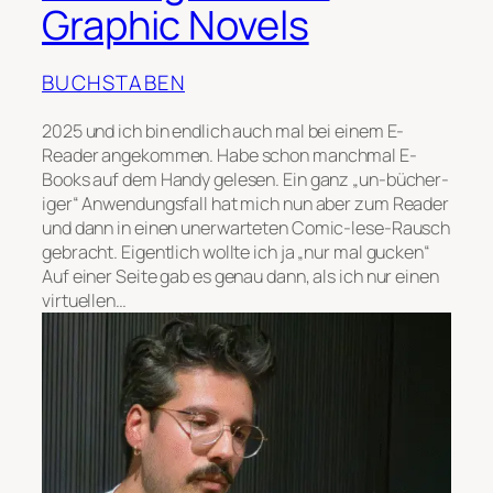
Graphic Novels
BUCHSTABEN
2025 und ich bin endlich auch mal bei einem E-
Reader angekommen. Habe schon manchmal E-
Books auf dem Handy gelesen. Ein ganz „un-bücher-
iger“ Anwendungsfall hat mich nun aber zum Reader
und dann in einen unerwarteten Comic-lese-Rausch
gebracht. Eigentlich wollte ich ja „nur mal gucken“
Auf einer Seite gab es genau dann, als ich nur einen
virtuellen…