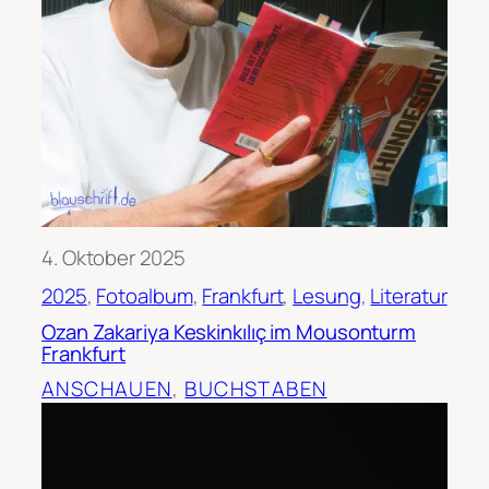
4. Oktober 2025
2025
, 
Fotoalbum
, 
Frankfurt
, 
Lesung
, 
Literatur
Ozan Zakariya Keskinkılıç im Mousonturm
Frankfurt
ANSCHAUEN
, 
BUCHSTABEN