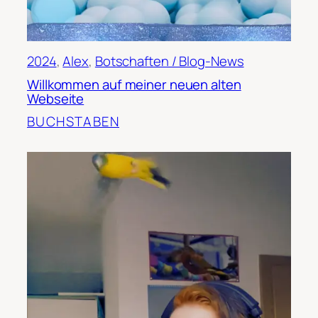
2024
, 
Alex
, 
Botschaften / Blog-News
Willkommen auf meiner neuen alten
Webseite
BUCHSTABEN