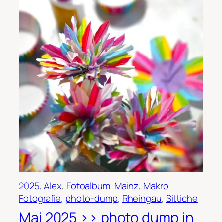
2025
, 
Alex
, 
Fotoalbum
, 
Mainz
, 
Makro
Fotografie
, 
photo-dump
, 
Rheingau
, 
Sittiche
Mai 2025 >> photo dump in